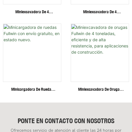
Miniexcavadora De 4
Miniexcavadora De 4
Toneladas Con Cabina
Toneladas Con Motor Invisible
Cerrada, Potente Y Fiable
De Alta Eficiencia Y Baja
Sistema Hidráulico Y Brazo
Velocidad Sobre Orugas De
Giratorio.
Acero.
Minicargadora De Ruedas
Miniexcavadora De Orugas
Fullwin Con Envío Gratuito, En
Fullwin De 4 Toneladas,
Estado Nuevo.
Eficiente Y De Alta Resistencia,
Para Aplicaciones De
Construcción.
PONTE EN CONTACTO CON NOSOTROS
Ofrecemos servicio de atención al cliente las 24 horas por