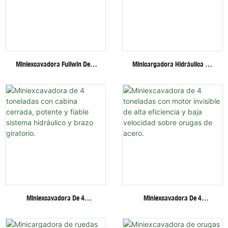
Miniexcavadora Fullwin De 3
Minicargadora Hidráulica De
Toneladas Con Accesorios
Ruedas/orugas Fullwin Al
Multifuncionales. Excavadora
Mejor Precio Con Múltiples
De Orugas.
Implementos.
Miniexcavadora De 4
Miniexcavadora De 4
Toneladas Con Cabina
Toneladas Con Motor Invisible
Cerrada, Potente Y Fiable
De Alta Eficiencia Y Baja