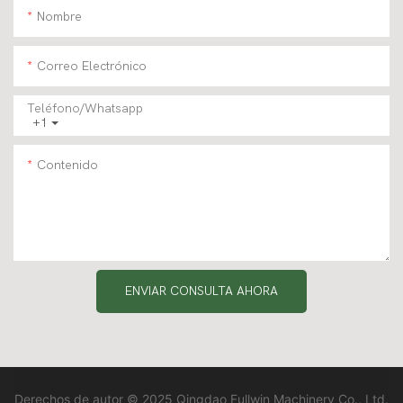
Nombre
Correo Electrónico
Teléfono/whatsapp
+1
Contenido
ENVIAR CONSULTA AHORA
Derechos de autor © 2025 Qingdao Fullwin Machinery Co., Ltd.