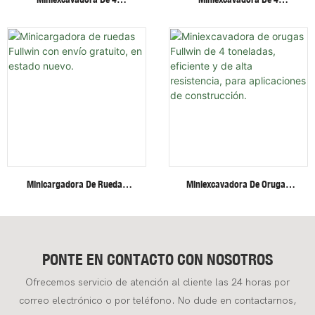
Toneladas Con Cabina
Toneladas Con Motor Invisible
Cerrada, Potente Y Fiable
De Alta Eficiencia Y Baja
Sistema Hidráulico Y Brazo
Velocidad Sobre Orugas De
Giratorio.
Acero.
Minicargadora De Ruedas
Miniexcavadora De Orugas
Fullwin Con Envío Gratuito, En
Fullwin De 4 Toneladas,
Estado Nuevo.
Eficiente Y De Alta Resistencia,
Para Aplicaciones De
Construcción.
PONTE EN CONTACTO CON NOSOTROS
Ofrecemos servicio de atención al cliente las 24 horas por
correo electrónico o por teléfono. No dude en contactarnos,