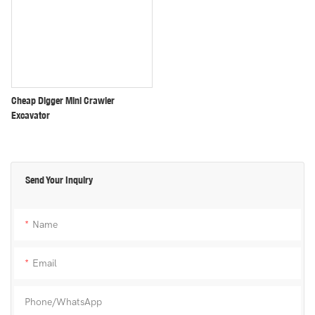
Cheap Digger Mini Crawler
Excavator
Send Your Inquiry
Name
Email
Phone/whatsApp