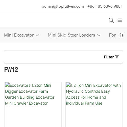
admin@topfullwin.com
+86 185 6396 9881
Mini Excavator
Mini Skid Steer Loaders
Forklift
Filter
FW12