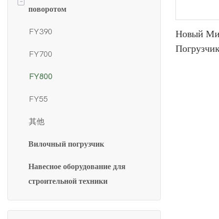
-
поворотом
FW12
FY390
Новый Ми
FW15
Погрузчик
FY700
Бортовым
FW18
Поворотом
FY800
FW20
Сиденьем
FY55
Оператор
FW25
其他
FW26
Вилочный погрузчик
FW30
Навесное оборудование для
FW40
строительной техники
FW65