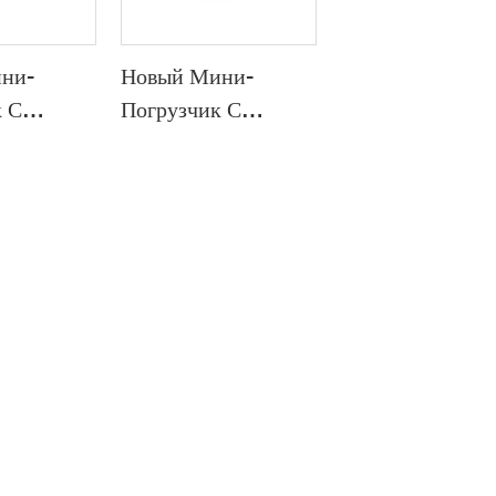
ни-
Новый Мини-
 С
Погрузчик С
Бортовым
 FY800 С
Поворотом И
Сидением
а