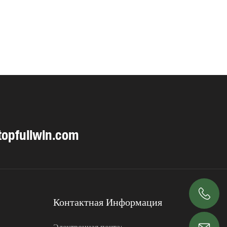
opfullwin.com
Контактная Информация
+86 18563969881