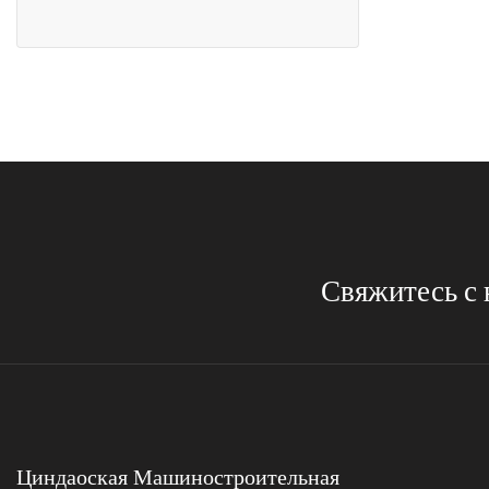
Свяжитесь с 
Циндаоская Машиностроительная