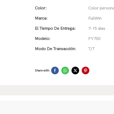
Color:
Color persona
Marca:
FullWin
El Tiempo De Entrega:
7-15 días
Modelo:
FY700
Modo De Transacción:
T/T
Share with: