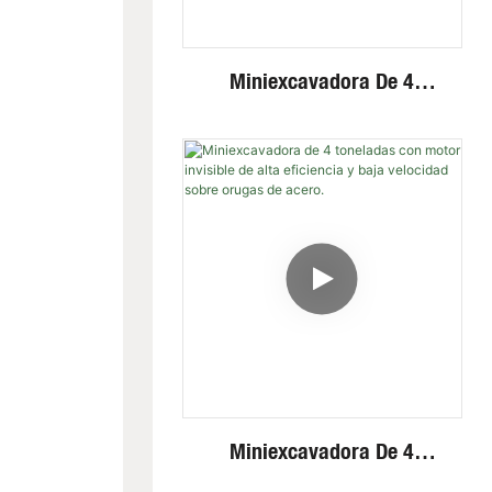
Miniexcavadora De 4
Toneladas Con Cabina
Cerrada, Potente Y Fiable
Sistema Hidráulico Y Brazo
Giratorio.
Miniexcavadora De 4
Toneladas Con Motor