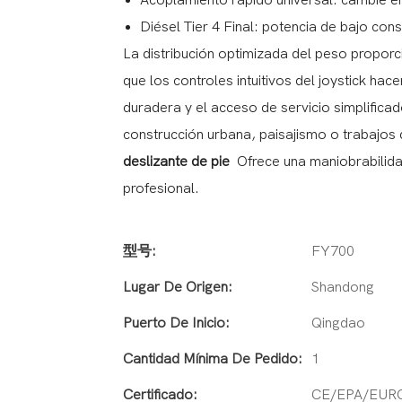
Acoplamiento rápido universal: cambie e
Diésel Tier 4 Final: potencia de bajo c
La distribución optimizada del peso proporc
que los controles intuitivos del joystick ha
duradera y el acceso de servicio simplific
construcción urbana, paisajismo o trabajos 
deslizante de pie
Ofrece una maniobrabilidad 
profesional.
型号:
FY700
Lugar De Origen:
Shandong
Puerto De Inicio:
Qingdao
Cantidad Mínima De Pedido:
1
Certificado:
CE/EPA/EUR