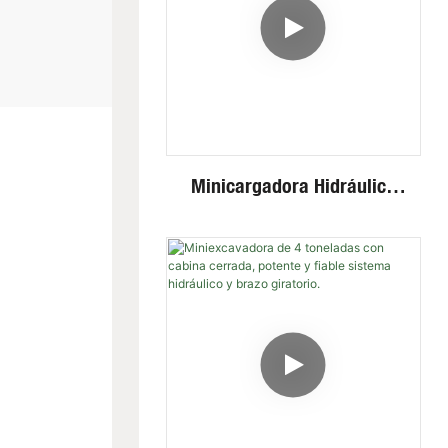
Minicargadora Hidráulica
De Ruedas/orugas Fullwin
Al Mejor Precio Con
Múltiples Implementos.