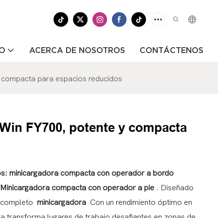
EO
ACERCA DE NOSOTROS
CONTÁCTENOS
 compacta para espacios reducidos
Win FY700, potente y compacta
dos: minicargadora compacta con operador a bordo
Minicargadora compacta con operador a pie
. Diseñado
o completo
minicargadora
Con un rendimiento óptimo en
a transforma lugares de trabajo desafiantes en zonas de