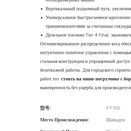
полноразмерных машин.
Вертикальный подъемный путь: увеличива
Универсальное быстросъемное крепление
траншеекопателями за считанные секунд
Дизельное топливо Tier 4 Final: эконом
Оптимизированное распределение веса обес
интуитивно понятное управление с помощью
стальная конструкция и упрощенный доступ
безотказной работы. Для городского строит
работ это
стоять на мини-погрузчике с б
маневренность без ущерба для производител
型号:
FY700
Место Происхождения:
Шаньдун