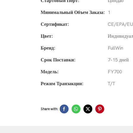
Стартовый Порт:
Циндао
Минимальный Объем Заказа:
1
Сертификат:
CE/EPA/E
Цвет:
Индивидуал
Бренд:
FullWin
Срок Поставки:
7-15 дней
Модель:
FY700
Режим Транзакции:
T/T
Share with: