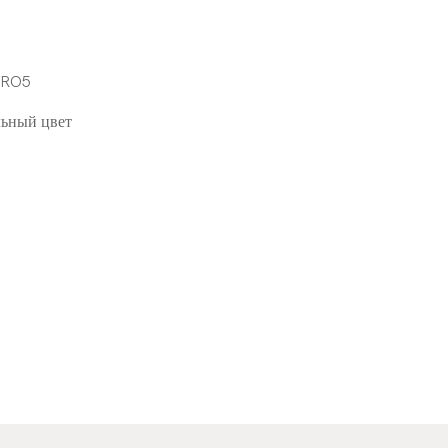
URO5
ьный цвет