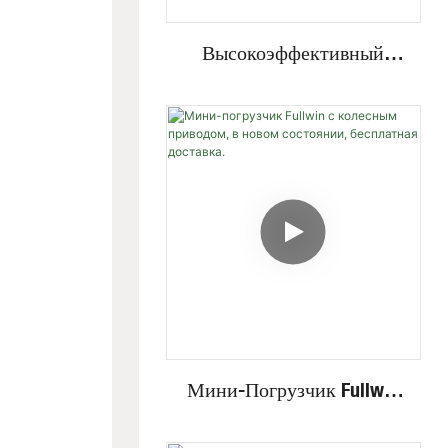
Высокоэффективный
Мини-Экскаватор С
Невидимым Двигателем,
Работающий На Высоких
И Низких Скоростях, На
Стальных Гусеницах,
Грузоподъемностью 4
Тонны.
Мини-Погрузчик Fullwin
С Колесным Приводом, В