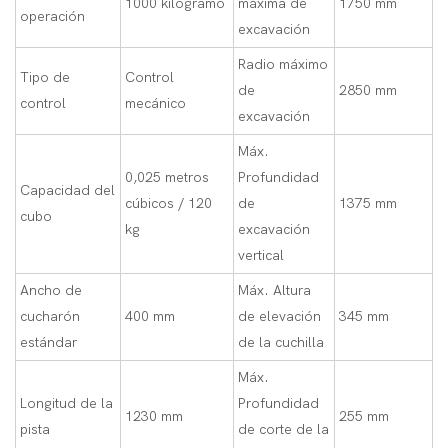
1000 kilogramo
máxima de
1750 mm
operación
excavación
Radio máximo
Tipo de
Control
de
2850 mm
control
mecánico
excavación
Máx.
0,025 metros
Profundidad
Capacidad del
cúbicos / 120
de
1375 mm
cubo
kg
excavación
vertical
Ancho de
Máx. Altura
cucharón
400 mm
de elevación
345 mm
estándar
de la cuchilla
Máx.
Longitud de la
Profundidad
1230 mm
255 mm
pista
de corte de la