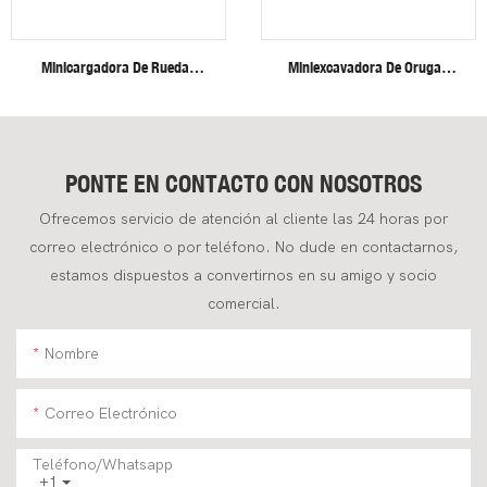
Minicargadora De Ruedas
Miniexcavadora De Orugas
Fullwin Con Envío Gratuito, En
Fullwin De 4 Toneladas,
Estado Nuevo.
Eficiente Y De Alta Resistencia,
Para Aplicaciones De
Construcción.
PONTE EN CONTACTO CON NOSOTROS
Ofrecemos servicio de atención al cliente las 24 horas por
correo electrónico o por teléfono. No dude en contactarnos,
estamos dispuestos a convertirnos en su amigo y socio
comercial.
Nombre
Correo Electrónico
Teléfono/whatsapp
+1