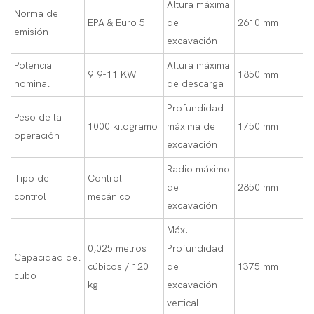
Altura máxima
Norma de
EPA & Euro 5
de
2610 mm
emisión
excavación
Potencia
Altura máxima
9.9-11 KW
1850 mm
nominal
de descarga
Profundidad
Peso de la
1000 kilogramo
máxima de
1750 mm
operación
excavación
Radio máximo
Tipo de
Control
de
2850 mm
control
mecánico
excavación
Máx.
0,025 metros
Profundidad
Capacidad del
cúbicos / 120
de
1375 mm
cubo
kg
excavación
vertical