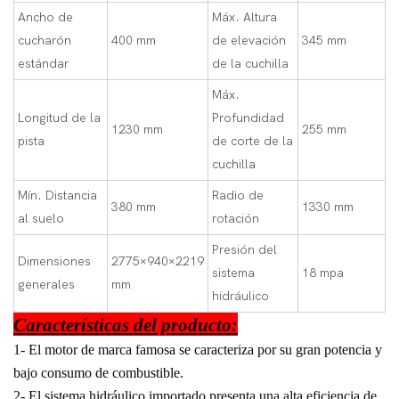
Ancho de
Máx. Altura
cucharón
400 mm
de elevación
345 mm
estándar
de la cuchilla
Máx.
Longitud de la
Profundidad
1230 mm
255 mm
pista
de corte de la
cuchilla
Mín. Distancia
Radio de
380 mm
1330 mm
al suelo
rotación
Presión del
Dimensiones
2775×940×2219
sistema
18 mpa
generales
mm
hidráulico
Características del producto:
1- El motor de marca famosa se caracteriza por su gran potencia y
bajo consumo de combustible.
2- El sistema hidráulico importado presenta una alta eficiencia de