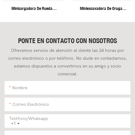
Minicargadora De Ruedas
Miniexcavadora De Orugas
Fullwin Con Envío Gratuito, En
Fullwin De 4 Toneladas,
Estado Nuevo.
Eficiente Y De Alta Resistencia,
Para Aplicaciones De
Construcción.
PONTE EN CONTACTO CON NOSOTROS
Ofrecemos servicio de atención al cliente las 24 horas por
correo electrónico o por teléfono. No dude en contactarnos,
estamos dispuestos a convertirnos en su amigo y socio
comercial.
Nombre
Correo Electrónico
Teléfono/whatsapp
+1