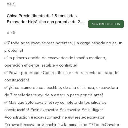
de
$
China Precio directo de 1.8 toneladas
Excavador hidráulico con garantía de 2
VER PRODUCTOS
años
de
$
✅7 toneladas excavadoras potentes, ¡la carga pesada no es un
problema!
✅La primera opción de excavador de tamaño mediano,
operación eficiente, estable y confiable!
✅ Power poderoso · Control flexible · Herramienta del sitio de
construcción!
✅ ¡El consumo de combustible, de alta eficiencia, excavadora
de 7 toneladas te ayuda a estar un paso por delante!
✅ Más que solo cavar, ¡el rey completo de los sitios de
construcción! #miniexcavator #excavator #minidigger
#construction #excavatormachine #wheeledexcavator
#crawneRexcavator #machine #farmmachine #7TonexCavator