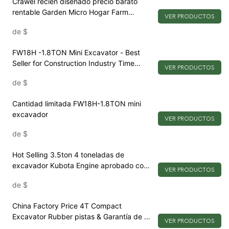
Crawel recién diseñado precio barato
rentable Garden Micro Hogar Farm
VER PRODUCTOS
Construction Mini Excavator
de
$
FW18H -1.8TON Mini Excavator - Best
Seller for Construction Industry Time
VER PRODUCTOS
Limited Limited
de
$
Cantidad limitada FW18H-1.8TON mini
excavador
VER PRODUCTOS
de
$
Hot Selling 3.5ton 4 toneladas de
excavador Kubota Engine aprobado con
VER PRODUCTOS
EPA/Euro5
de
$
China Factory Price 4T Compact
Excavator Rubber pistas & Garantía de 2
VER PRODUCTOS
años certificada ISO