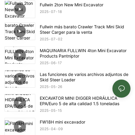
Fullwin 2ton New Mini Excavator
2025
07
18
Fullwin más barato Crawler Track Mini Skid
Steer Carger para la venta
2025
07
02
MAQUINARIA FULLWIN 4ton Mini Excavator
Products Pantniptor
2025
06
17
Las funciones de varios archivos adjuntos de
Skid Steer Loader
2025
05
26
EXCAVATOR MINI DIGGER HIDRÁULICA
EPA/Euro 5 de alta calidad 1.5 toneladas
2025
05
15
FW18H mini excavador
2025
04
09