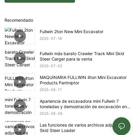
Recomendado
Fullwin 2ton New Mini Excavator
2025
07
18
Fullwin más barato Crawler Track Mini Skid
Steer Carger para la venta
2025
07
02
MAQUINARIA FULLWIN 4ton Mini Excavator
Products Pantniptor
2025
06
17
Apariencia de excavadora mini Fullwin 7
toneladas y demostración de excavación en
el sitio
2025
06
06
Las funciones de varios archivos adjuntos de
Skid Steer Loader