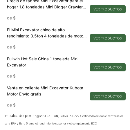
Precio de fábrica Mini Excavator para el
hogar 1.8 toneladas Mini Digger Crawler
VER PRODUCTOS
Small Excavator
de
$
El Mini Excavator chino de alto
rendimiento 3.5ton 4 toneladas de motor
VER PRODUCTOS
Kubota aprobado con Euro5/EPA
de
$
Fullwin Hot Sale China 1 tonelada Mini
Excavator
VER PRODUCTOS
de
$
Venta en caliente Mini Excavator Kubota
Motor Envío gratis
VER PRODUCTOS
de
$
Impulsado por
Briggs&STRATTON, KUBOTA D722 Certificado de doble certificación
para EPA y Euro 5 para el rendimiento superior y el complemento ECO