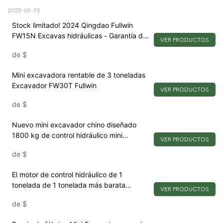
2025-05-15
Stock limitado! 2024 Qingdao Fullwin
FW15N Excavas hidráulicas - Garantía de
VER PRODUCTOS
2 años + Entrega de fábrica
de
$
Mini excavadora rentable de 3 toneladas
Excavador FW30T Fullwin
VER PRODUCTOS
de
$
Nuevo mini excavador chino diseñado
1800 kg de control hidráulico mini
VER PRODUCTOS
excavador utilizado para propietario
de
$
El motor de control hidráulico de 1
tonelada de 1 tonelada más barata
VER PRODUCTOS
aprobó Euro5 EPA aprobado por Euro5
de
$