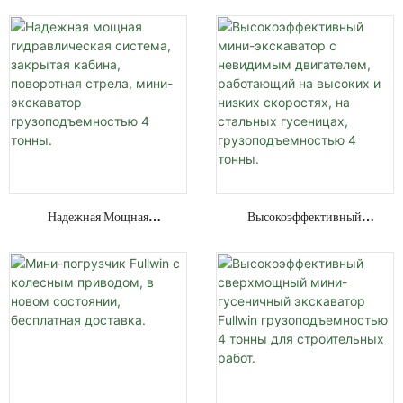
Тонны С
И Колесной/гусеничной
Многофункциональным
Платформой, По Лучшей
Навесным Оборудованием,
Цене, С Различными
Гусеничный Экскаватор.
Навесными Устройствами.
Надежная Мощная
Высокоэффективный
Гидравлическая Система,
Мини-Экскаватор С
Закрытая Кабина,
Невидимым Двигателем,
Поворотная Стрела, Мини-
Работающий На Высоких И
Экскаватор
Низких Скоростях, На
Грузоподъемностью 4
Стальных Гусеницах,
Тонны.
Грузоподъемностью 4
Тонны.