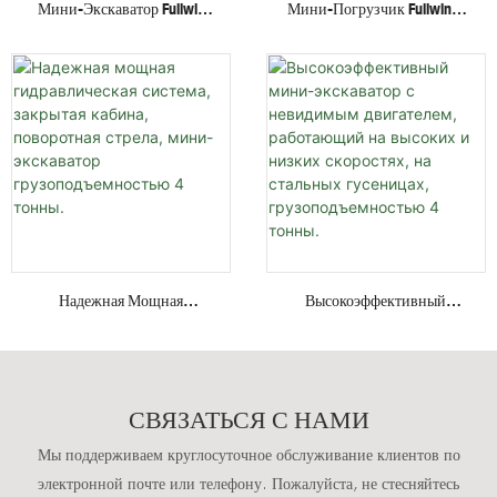
Мини-Экскаватор Fullwin
Мини-Погрузчик Fullwin С
Грузоподъемностью 3
Гидравлическим Приводом
Тонны С
И Колесной/гусеничной
Многофункциональным
Платформой, По Лучшей
Навесным Оборудованием,
Цене, С Различными
Гусеничный Экскаватор.
Навесными Устройствами.
Надежная Мощная
Высокоэффективный
Гидравлическая Система,
Мини-Экскаватор С
Закрытая Кабина,
Невидимым Двигателем,
Поворотная Стрела, Мини-
Работающий На Высоких И
Экскаватор
Низких Скоростях, На
СВЯЗАТЬСЯ С НАМИ
Грузоподъемностью 4
Стальных Гусеницах,
Тонны.
Грузоподъемностью 4
Мы поддерживаем круглосуточное обслуживание клиентов по
Тонны.
электронной почте или телефону. Пожалуйста, не стесняйтесь