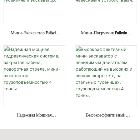
Мини-Экскаватор Fullwin
Мини-Погрузчик Fullwin С
Грузоподъемностью 3
Гидравлическим Приводом
Тонны С
И Колесной/гусеничной
Многофункциональным
Платформой, По Лучшей
Навесным Оборудованием,
Цене, С Различными
Гусеничный Экскаватор.
Навесными Устройствами.
Надежная Мощная
Высокоэффективный
Гидравлическая Система,
Мини-Экскаватор С
Закрытая Кабина,
Невидимым Двигателем,
Поворотная Стрела, Мини-
Работающий На Высоких И