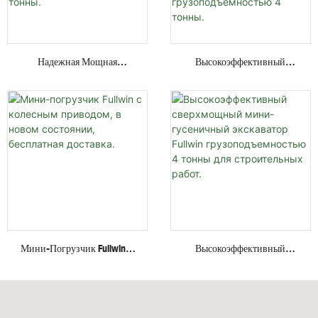
Надежная Мощная
Высокоэффективный
Гидравлическая Система,
Мини-Экскаватор С
Закрытая Кабина,
Невидимым Двигателем,
Поворотная Стрела, Мини-
Работающий На Высоких И
Экскаватор
Низких Скоростях, На
Грузоподъемностью 4
Стальных Гусеницах,
Тонны.
Грузоподъемностью 4
Тонны.
Мини-Погрузчик Fullwin С
Высокоэффективный
Колесным Приводом, В
Сверхмощный Мини-
Новом Состоянии,
Гусеничный Экскаватор
Бесплатная Доставка.
Fullwin Грузоподъемностью
4 Тонны Для Строительных