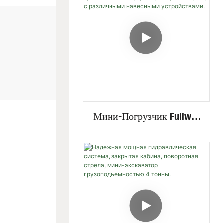
Навесным
Оборудованием,
Гусеничный Экскаватор.
Мини-Погрузчик Fullwin
С Гидравлическим
Приводом И Колесной/
Гусеничной Платформой,
По Лучшей Цене, С
Различными Навесными
Устройствами.