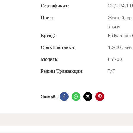
Сертификат:
CE/EPA/E
Цвет:
Желтый, ор
заказу
Бренд:
Fullwin ил
Срок Поставки:
10–30 дней 
Модель:
FY700
Режим Транзакции:
T/T
Share with: