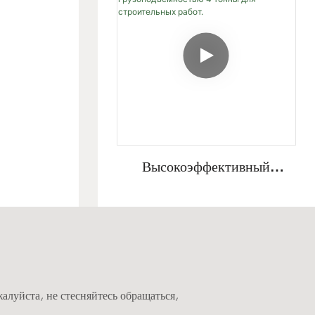
Высокоэффективный
Сверхмощный Мини-
Гусеничный Экскаватор
Fullwin
Грузоподъемностью 4
Тонны Для Строительных
Работ.
луйста, не стесняйтесь обращаться,