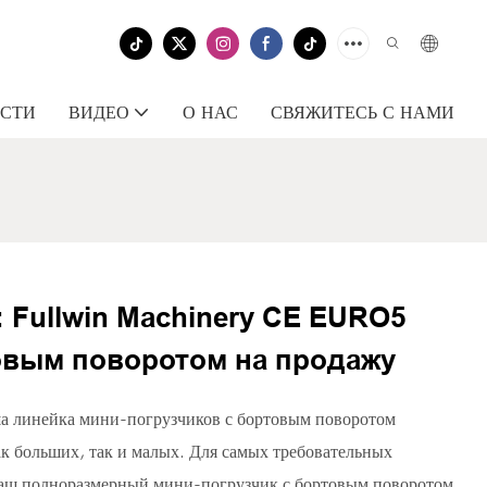
СТИ
ВИДЕО
О НАС
СВЯЖИТЕСЬ С НАМИ
 Fullwin Machinery CE EURO5
овым поворотом на продажу
 линейка мини-погрузчиков с бортовым поворотом
ак больших, так и малых. Для самых требовательных
аш полноразмерный мини-погрузчик с бортовым поворотом