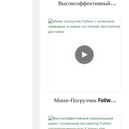
Высокоэффективный
Мини-Экскаватор С
Невидимым Двигателем,
Работающий На Высоких
И Низких Скоростях, На
Стальных Гусеницах,
Грузоподъемностью 4
Тонны.
Мини-Погрузчик Fullwin
С Колесным Приводом, В
Новом Состоянии,
Бесплатная Доставка.