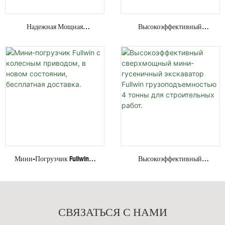
Надежная Мощная
Высокоэффективный
Гидравлическая Система,
Мини-Экскаватор С
Закрытая Кабина,
Невидимым Двигателем,
Поворотная Стрела, Мини-
Работающий На Высоких И
Экскаватор
Низких Скоростях, На
Грузоподъемностью 4
Стальных Гусеницах,
Тонны.
Грузоподъемностью 4
Тонны.
Мини-Погрузчик Fullwin С
Высокоэффективный
Колесным Приводом, В
Сверхмощный Мини-
Новом Состоянии,
Гусеничный Экскаватор
Бесплатная Доставка.
Fullwin Грузоподъемностью
4 Тонны Для Строительных
СВЯЗАТЬСЯ С НАМИ
Работ.