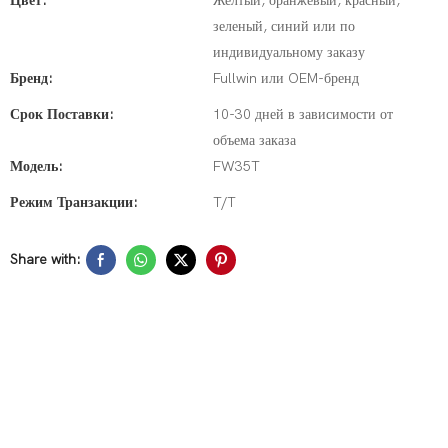
Цвет:
Желтый, оранжевый, красный,
зеленый, синий или по
индивидуальному заказу
Бренд:
Fullwin или OEM-бренд
Срок Поставки:
10-30 дней в зависимости от
объема заказа
Модель:
FW35T
Режим Транзакции:
T/T
Share with:
DESCRIPTION
Whether it's digging trenches,