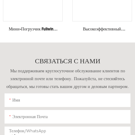
Мини-Погрузчик Fullwin С
Высокоэффективный
Колесным Приводом, В
Сверхмощный Мини-
Новом Состоянии,
Гусеничный Экскаватор
Бесплатная Доставка.
Fullwin Грузоподъемностью
4 Тонны Для Строительных
СВЯЗАТЬСЯ С НАМИ
Работ.
Мы поддерживаем круглосуточное обслуживание клиентов по
электронной почте или телефону. Пожалуйста, не стесняйтесь
обращаться, мы готовы стать вашим другом и деловым партнером.
Имя
Электронная Почта
Телефон/WhatsApp