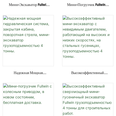
Мини-Экскаватор Fullwin
Мини-Погрузчик Fullwin С
Грузоподъемностью 3
Гидравлическим Приводом
Тонны С
И Колесной/гусеничной
Многофункциональным
Платформой, По Лучшей
Навесным Оборудованием,
Цене, С Различными
Гусеничный Экскаватор.
Навесными Устройствами.
Надежная Мощная
Высокоэффективный
Гидравлическая Система,
Мини-Экскаватор С
Закрытая Кабина,
Невидимым Двигателем,
Поворотная Стрела, Мини-
Работающий На Высоких И
Экскаватор
Низких Скоростях, На
Грузоподъемностью 4
Стальных Гусеницах,
Тонны.
Грузоподъемностью 4
Тонны.