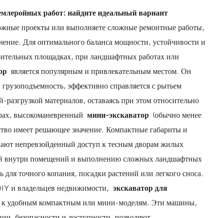
емлеройных работ: найдите идеальный вариант
сложные проекты или выполняете сложные ремонтные работы,
чение. Для оптимального баланса мощности, устойчивости и
оительных площадках, при ландшафтных работах или
тор
является популярным и привлекательным местом. Он
и грузоподъемность, эффективно справляется с рытьем
й-разгрузкой материалов, оставаясь при этом относительно
рах, высокоманевренный
мини-экскаватор
(обычно менее
нство имеет решающее значение. Компактные габариты и
вают непревзойденный доступ к тесным дворам жилых
ний внутри помещений и выполнению сложных ландшафтных
 для точного копания, посадки растений или легкого сноса.
DIY и владельцев недвижимости,
экскаватор для
я к удобным компактным или мини-моделям. Эти машины,
ции, безопасности и доступности, позволяют