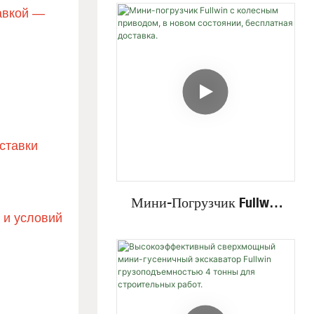
Невидимым Двигателем,
авкой —
Работающий На Высоких
И Низких Скоростях, На
Стальных Гусеницах,
Грузоподъемностью 4
Тонны.
ставки
Мини-Погрузчик Fullwin
 и условий
С Колесным Приводом, В
Новом Состоянии,
Бесплатная Доставка.