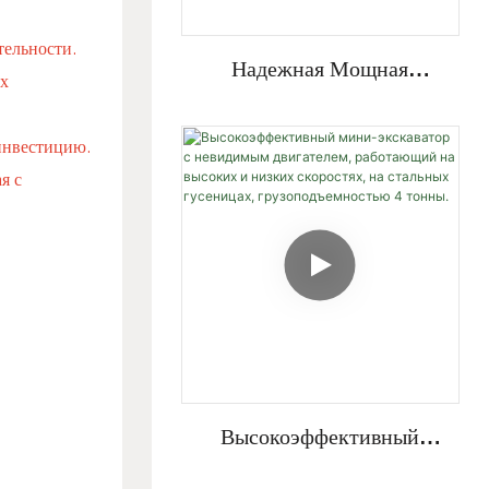
тельности.
Надежная Мощная
ых
Гидравлическая Система,
Закрытая Кабина,
 инвестицию.
Поворотная Стрела,
я с
Мини-Экскаватор
Грузоподъемностью 4
Тонны.
Высокоэффективный
Мини-Экскаватор С