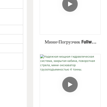
Гусеничный Экскаватор.
Мини-Погрузчик Fullwin
С Гидравлическим
Приводом И Колесной/
Гусеничной Платформой,
По Лучшей Цене, С
Различными Навесными
Устройствами.