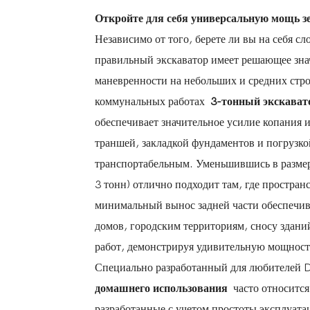
Откройте для себя универсальную мощь з
Независимо от того, берете ли вы на себя 
правильный экскаватор имеет решающее зна
маневренности на небольших и средних стр
коммунальных работах
3-тонный экскава
обеспечивает значительное усилие копания 
траншей, закладкой фундаментов и погрузко
транспортабельным. Уменьшившись в разме
3 тонн) отлично подходит там, где простра
минимальный вынос задней части обеспечи
домов, городским территориям, сносу зда
работ, демонстрируя удивительную мощность
Специально разработанный для любителей 
домашнего использования
часто относитс
разработанные с учетом простоты эксплуата