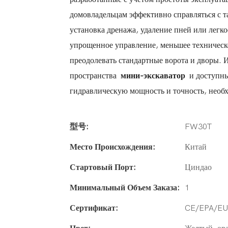
домовладельцам эффективно справляться с т
установка дренажа, удаление пней или легк
упрощенное управление, меньшее техническ
преодолевать стандартные ворота и дворы.
пространства
мини-экскаватор
и доступн
гидравлическую мощность и точность, необх
型号:
FW30T
Место Происхождения:
Китай
Стартовый Порт:
Циндао
Минимальный Объем Заказа:
1
Сертификат:
CE/EPA/E