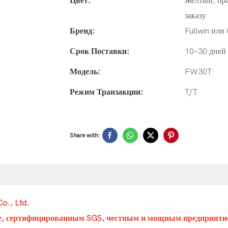
Цвет:
Желтый, ор
заказу
Бренд:
Fullwin ил
Срок Поставки:
10–30 дней 
Модель:
FW30T
Режим Транзакции:
T/T
Share with:
o., Ltd.
е, сертифицированным SGS, честным и мощным предприяти