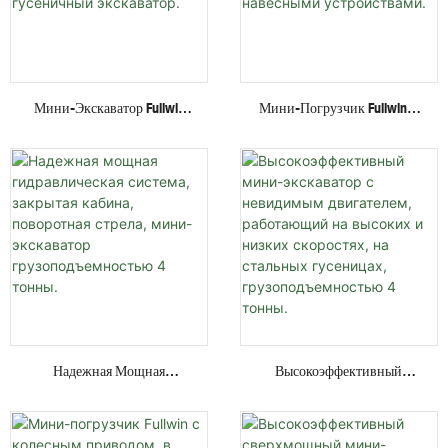
Мини-Экскаватор Fullwin
Мини-Погрузчик Fullwin С
Грузоподъемностью 3
Гидравлическим Приводом
Тонны С
И Колесной/гусеничной
Многофункциональным
Платформой, По Лучшей
Навесным Оборудованием,
Цене, С Различными
Гусеничный Экскаватор.
Навесными Устройствами.
Надежная Мощная
Высокоэффективный
Гидравлическая Система,
Мини-Экскаватор С
Закрытая Кабина,
Невидимым Двигателем,
Поворотная Стрела, Мини-
Работающий На Высоких И