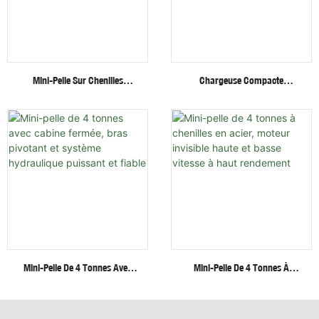
Mini-Pelle Sur Chenilles
Chargeuse Compacte
Fullwin De 3 Tonnes Avec
Hydraulique Sur
Accessoires Multifonctionnels
Chenilles/roues Fullwin Au
Meilleur Prix Avec Accessoires
Multiples
Mini-Pelle De 4 Tonnes Avec
Mini-Pelle De 4 Tonnes À
Cabine Fermée, Bras Pivotant
Chenilles En Acier, Moteur
Et Système Hydraulique
Invisible Haute Et Basse
Puissant Et Fiable
Vitesse À Haut Rendement