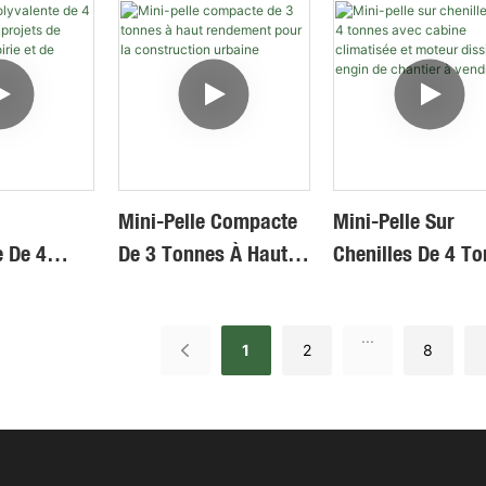
De 2
Kubota, Adaptée Aux
Chinoise,
rtifiée EPA
Travaux De
Performances
ande
Construction
Stables, Longue
e
Durée De Vie, À
Vendre
Mini-Pelle Compacte
Mini-Pelle Sur
e De 4
De 3 Tonnes À Haut
Chenilles De 4 T
r Les
Rendement Pour La
Avec Cabine
 Jardinage,
Construction Urbaine
Climatisée Et Mo
...
t De
Dissimulé, Engin
1
2
8
Chantier À Vendr