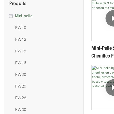
Produits
-
Mini-pelle
FW10
FW12
Mini-Pelle 
FW15
Chenilles F
Tonnes Av
FW18
Accessoire
FW20
Multifonct
FW25
FW26
FW30