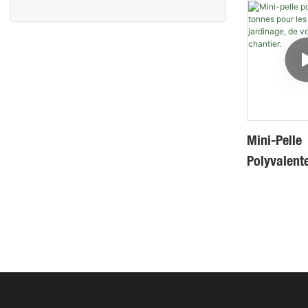
Puissance 
Tonnes, Ce
Et À Comm
Hydrauliqu
Mini-Pelle
Polyvalent
Tonnes Pou
Projets De
De Voirie E
Chantier.