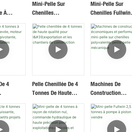
Mini-Pelle Sur
Mini-Pelle Sur
e À
Chenilles
Chenilles Fullwin
En
Multifonctionnelle À
Compact Design 
, À Flèche
Flèche Pivotante En
Commande
Haute Et
Caoutchouc De 4
Hydraulique Et
sse, Avec
Tonnes
Chenilles En
ston Et
Caoutchouc De 3
ydraulique.
Tonnes
De 4
Pelle Chenillée De 4
Machines De
Tonnes De Haute
Construction
ion Élevée,
Qualité Pour
Économiques Et
orté,
L'exportation Et Les
Performantes : Mi
tante,
Chantiers De
Pelle Sur Chenille
Construction
Polyvalente, Petit