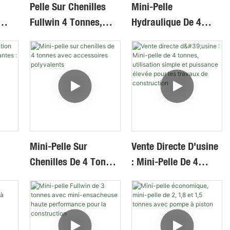
Pelle Sur Chenilles
Mini-Pelle
Fullwin 4 Tonnes,
Hydraulique De 4
À
Prix Direct Usine,
Tonnes Aux
Avec Cabine Fermée
Performances
Et Climatisation
Stables, Forte Force
D'excavation, Godet
De Grande Capacité.
Machine De
Terrassement.
Mini-Pelle Sur
Vente Directe D'usine
Chenilles De 4 Tonnes
: Mini-Pelle De 4
Avec Accessoires
Tonnes, Utilisation
ni-
Polyvalents
Simple Et Puissance
s
Élevée Pour Les
e
Travaux De