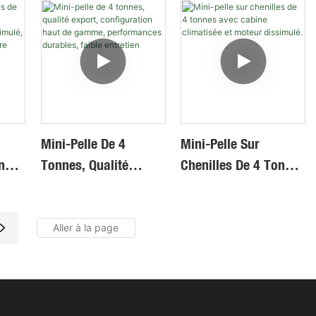
Hydraulique,
Pour Les Travaux De
Performances
Construction
Stables, Longue
Durée De Vie Pour
Travaux Intensifs
Mini-Pelle De 4
Mini-Pelle Sur
onnes
Tonnes, Qualité
Chenilles De 4 Tonnes
Export, Configuration
Avec Cabine
teur
Haut De Gamme,
Climatisée Et Moteur
 De
Performances
Dissimulé.
e
Durables, Faible
Entretien