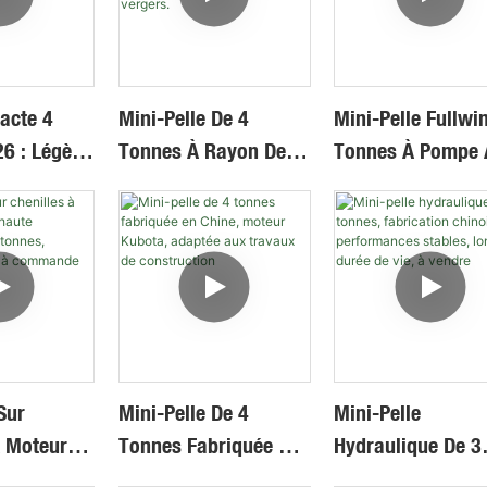
es
Pelle Mécanique
acte 4
Mini-Pelle De 4
Mini-Pelle Fullwi
6 : Légère,
Tonnes À Rayon De
Tonnes À Pompe 
Idéale
Rotation Nul,
Piston À Vendre
tits
Commande
Hydraulique De Haute
Précision Pour
Exploitations
Agricoles Et Vergers.
Sur
Mini-Pelle De 4
Mini-Pelle
À Moteur
Tonnes Fabriquée En
Hydraulique De 3
ute
Chine, Moteur
Tonnes, Fabricat