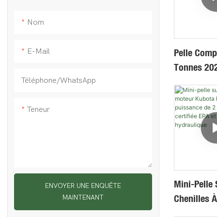
Rétractabl
Nom
Pelle Comp
E-Mail
Tonnes 202
Puissante, 
Téléphone/WhatsApp
Pour Les Pe
Projets
Teneur
Mini-Pelle 
ENVOYER UNE ENQUÊTE
Chenilles 
MAINTENANT
Kubota Ha