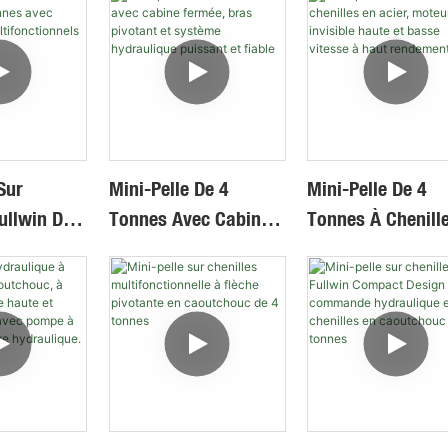
Sur
Mini-Pelle De 4
Mini-Pelle De 4
ullwin De 3
Tonnes Avec Cabine
Tonnes À Chenill
ec
Fermée, Bras Pivotant
En Acier, Moteur
s
Et Système
Invisible Haute Et
ionnels
Hydraulique Puissant
Basse Vitesse À 
Et Fiable
Rendement