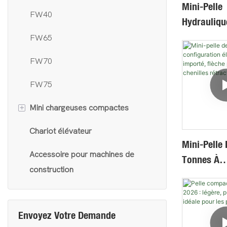
Mini-Pelle
FW40
Hydrauliqu
Chenilles 
FW65
Caoutchouc
FW70
Pivotante 
Basse Vite
FW75
Pompe À Pi
+
Mini chargeuses compactes
Pilotage H
Chariot élévateur
FY390
Mini-Pelle 
Accessoire pour machines de
FY700
Tonnes À
construction
Configurat
FY800
Moteur Imp
FY55
Flèche Pivo
Envoyez Votre Demande
Chenilles
其他