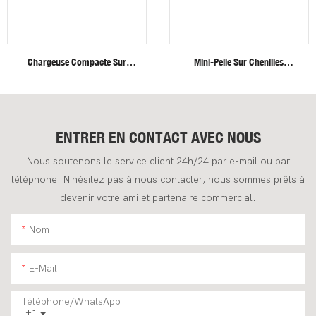
Chargeuse Compacte Sur
Mini-Pelle Sur Chenilles
Roues Fullwin, Neuve,
Fullwin Efficient Heavy Duty De
Livraison Gratuite.
4 Tonnes Pour Applications De
Construction
ENTRER EN CONTACT AVEC NOUS
Nous soutenons le service client 24h/24 par e-mail ou par
téléphone. N'hésitez pas à nous contacter, nous sommes prêts à
devenir votre ami et partenaire commercial.
Nom
E-Mail
Téléphone/WhatsApp
+1