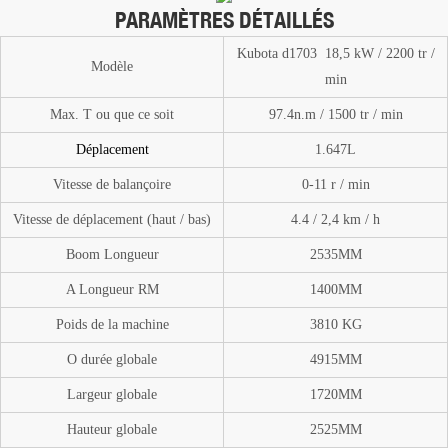
PARAMÈTRES DÉTAILLÉS
Kubota d1703 18,5 kW / 2200 tr /
Modèle
min
Max. T
ou
que ce soit
97.4n.m / 1500 tr / min
Déplacement
1.647L
Vitesse de balançoire
0-11
r / min
Vitesse de déplacement (haut / bas)
4.4 / 2,4 km / h
Boom
Longueur
2535MM
A
Longueur RM
1400MM
Poids de la machine
3810
KG
O
durée globale
4915MM
Largeur globale
1720MM
Hauteur globale
2525MM