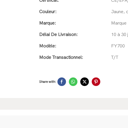
Certificat:
CE/EPA
Couleur:
Jaune, o
Marque:
Marque 
Délai De Livraison:
10 à 30
Modèle:
FY700
Mode Transactionnel:
T/T
Share with: