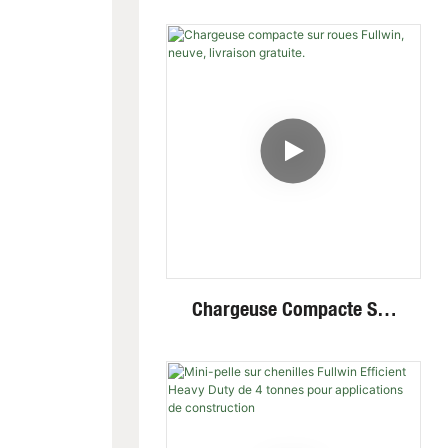
Chenilles En Acier, Moteur
Invisible Haute Et Basse
Vitesse À Haut Rendement
Chargeuse Compacte Sur
Roues Fullwin, Neuve,
Livraison Gratuite.