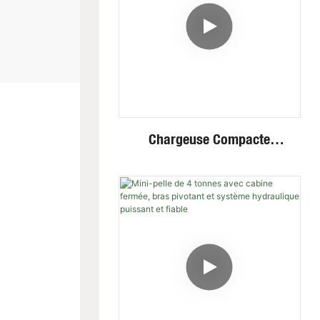
Chargeuse Compacte
Hydraulique Sur
Chenilles/roues Fullwin Au
Meilleur Prix Avec
Accessoires Multiples