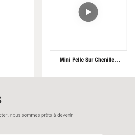
Mini-Pelle Sur Chenilles
Fullwin Efficient Heavy Duty
De 4 Tonnes Pour
Applications De
Construction
S
acter, nous sommes prêts à devenir