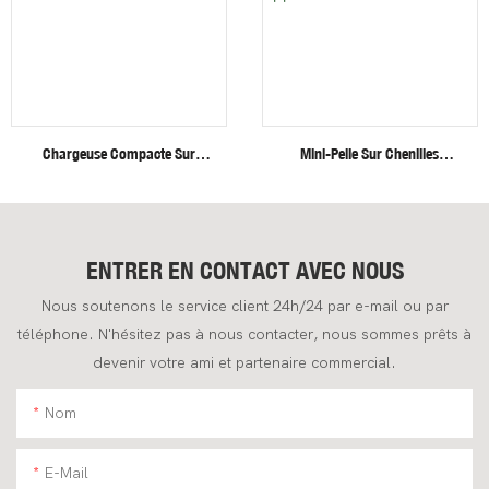
Chargeuse Compacte Sur
Mini-Pelle Sur Chenilles
Roues Fullwin, Neuve,
Fullwin Efficient Heavy Duty De
Livraison Gratuite.
4 Tonnes Pour Applications De
Construction
ENTRER EN CONTACT AVEC NOUS
Nous soutenons le service client 24h/24 par e-mail ou par
téléphone. N'hésitez pas à nous contacter, nous sommes prêts à
devenir votre ami et partenaire commercial.
Nom
E-Mail