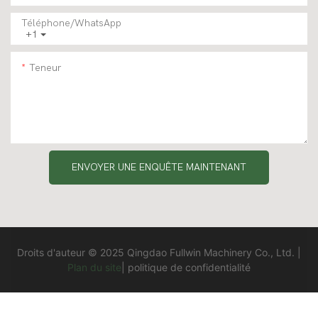
Téléphone/WhatsApp
+1
Teneur
ENVOYER UNE ENQUÊTE MAINTENANT
Droits d'auteur © 2025 Qingdao Fullwin Machinery Co., Ltd. |
Plan du site
|
politique de confidentialité