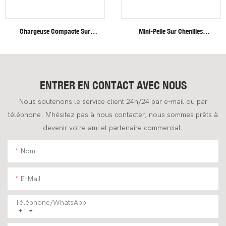
Chargeuse Compacte Sur
Mini-Pelle Sur Chenilles
Roues Fullwin, Neuve,
Fullwin Efficient Heavy Duty De
Livraison Gratuite.
4 Tonnes Pour Applications De
Construction
ENTRER EN CONTACT AVEC NOUS
Nous soutenons le service client 24h/24 par e-mail ou par
téléphone. N'hésitez pas à nous contacter, nous sommes prêts à
devenir votre ami et partenaire commercial.
Nom
E-Mail
Téléphone/WhatsApp
+1