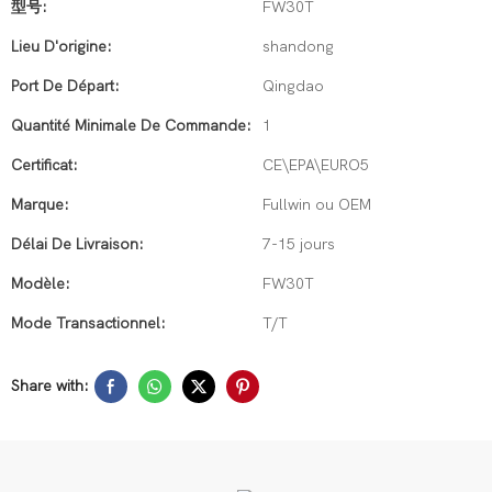
型号:
FW30T
Lieu D'origine:
shandong
Port De Départ:
Qingdao
Quantité Minimale De Commande:
1
Certificat:
CE\EPA\EURO5
Marque:
Fullwin ou OEM
Délai De Livraison:
7-15 jours
Modèle:
FW30T
Mode Transactionnel:
T/T
Share with: