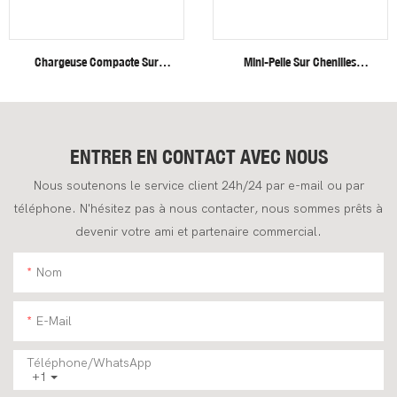
Chargeuse Compacte Sur
Mini-Pelle Sur Chenilles
Roues Fullwin, Neuve,
Fullwin Efficient Heavy Duty De
Livraison Gratuite.
4 Tonnes Pour Applications De
Construction
ENTRER EN CONTACT AVEC NOUS
Nous soutenons le service client 24h/24 par e-mail ou par
téléphone. N'hésitez pas à nous contacter, nous sommes prêts à
devenir votre ami et partenaire commercial.
Nom
E-Mail
Téléphone/WhatsApp
+1