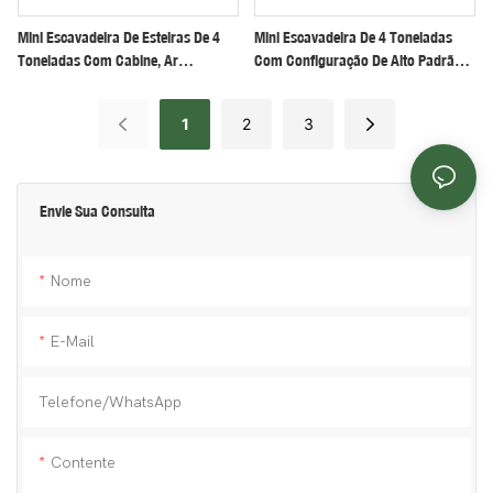
Mini Escavadeira De Esteiras De 4
Mini Escavadeira De 4 Toneladas
Toneladas Com Cabine, Ar
Com Configuração De Alto Padrão,
Condicionado E Motor Oculto Para
Qualidade De Exportação,
Construção Civil À Venda.
Desempenho Durável E Baixa
1
2
3
Manutenção.
Envie Sua Consulta
Nome
E-Mail
Telefone/WhatsApp
Contente