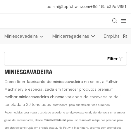
admin@topfullwin.com
+86 185 6396 9881
Miniescavadeira
Minicarregadeiras
Empilhadeira
Filter
MINIESCAVADEIRA
Como líder
fabricante de miniescavadeira
no setor, a Fullwin
Machinery é especializada em fornecer produtos premium
melhor miniescavadeira chinesa
variando de escavadeira de 1
tonelada a 20 toneladas
escavadora
para clientes em todo o mundo.
Reconhecidos pela nossa qualidade superior e serviço excepcional, atendemos a uma ampla
gama de necessidades, desde
miniescavadeiras
para uso diário até máquinas pesadas para
projetos de construção em grande escala. Na Fullwin Machinery, estamos comprometidos