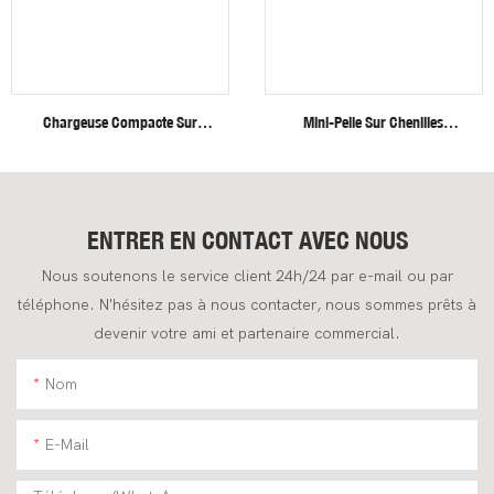
Chargeuse Compacte Sur
Mini-Pelle Sur Chenilles
Roues Fullwin, Neuve,
Fullwin Efficient Heavy Duty De
Livraison Gratuite.
4 Tonnes Pour Applications De
Construction
ENTRER EN CONTACT AVEC NOUS
Nous soutenons le service client 24h/24 par e-mail ou par
téléphone. N'hésitez pas à nous contacter, nous sommes prêts à
devenir votre ami et partenaire commercial.
Nom
E-Mail