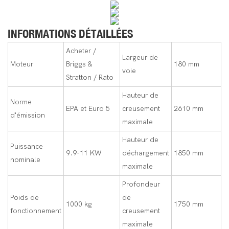
INFORMATIONS DÉTAILLÉES
Acheter /
Largeur de
Moteur
Briggs &
180 mm
voie
Stratton / Rato
Hauteur de
Norme
EPA et Euro 5
creusement
2610 mm
d'émission
maximale
Hauteur de
Puissance
9.9-11 KW
déchargement
1850 mm
nominale
maximale
Profondeur
Poids de
de
1000 kg
1750 mm
fonctionnement
creusement
maximale