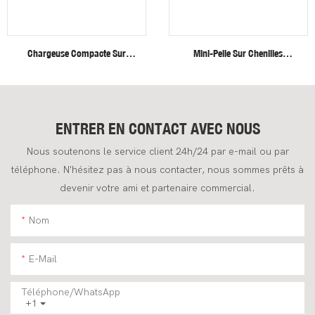
Chargeuse Compacte Sur
Mini-Pelle Sur Chenilles
Roues Fullwin, Neuve,
Fullwin Efficient Heavy Duty De
Livraison Gratuite.
4 Tonnes Pour Applications De
Construction
ENTRER EN CONTACT AVEC NOUS
Nous soutenons le service client 24h/24 par e-mail ou par
téléphone. N'hésitez pas à nous contacter, nous sommes prêts à
devenir votre ami et partenaire commercial.
Nom
E-Mail
Téléphone/WhatsApp
+1