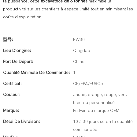
la puissance, cette
excavatrice de 3 tonnes
maximise la
productivité sur les chantiers à espace limité tout en minimisant les
coûts d'exploitation.
型号:
FW30T
Lieu D'origine:
Qingdao
Port De Départ:
Chine
Quantité Minimale De Commande:
1
Certificat:
CE/EPA/EURO5
Couleur:
Jaune, orange, rouge, vert,
bleu ou personnalisé
Marque:
Fullwin ou marque OEM
Délai De Livraison:
10 à 30 jours selon la quantité
commandée