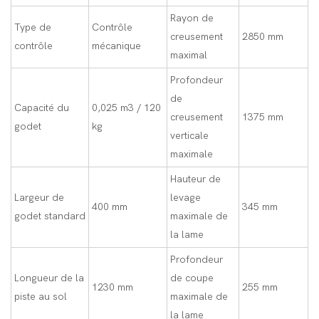
Rayon de
Type de
Contrôle
creusement
2850 mm
contrôle
mécanique
maximal
Profondeur
de
Capacité du
0,025 m3 / 120
creusement
1375 mm
godet
kg
verticale
maximale
Hauteur de
Largeur de
levage
400 mm
345 mm
godet standard
maximale de
la lame
Profondeur
Longueur de la
de coupe
1230 mm
255 mm
piste au sol
maximale de
la lame