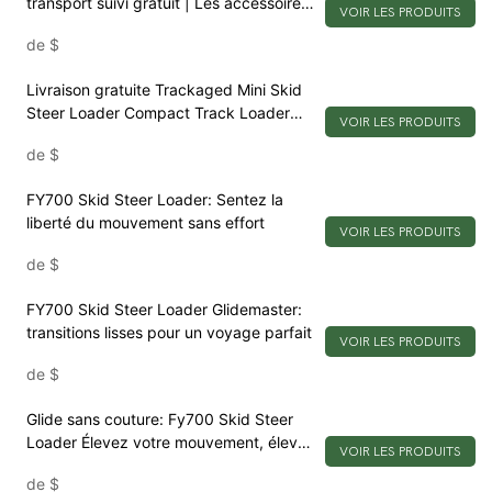
transport suivi gratuit | Les accessoires
VOIR LES PRODUITS
lourds inclus
de
$
Livraison gratuite Trackaged Mini Skid
Steer Loader Compact Track Loader
VOIR LES PRODUITS
avec pièces jointes
de
$
FY700 Skid Steer Loader: Sentez la
liberté du mouvement sans effort
VOIR LES PRODUITS
de
$
FY700 Skid Steer Loader Glidemaster:
transitions lisses pour un voyage parfait
VOIR LES PRODUITS
de
$
Glide sans couture: Fy700 Skid Steer
Loader Élevez votre mouvement, élevez
VOIR LES PRODUITS
votre vie
de
$