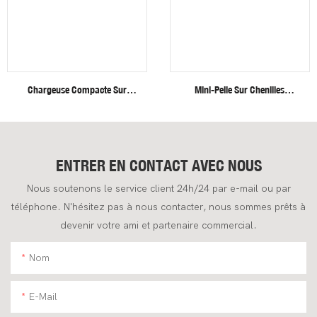
Chargeuse Compacte Sur
Mini-Pelle Sur Chenilles
Roues Fullwin, Neuve,
Fullwin Efficient Heavy Duty De
Livraison Gratuite.
4 Tonnes Pour Applications De
Construction
ENTRER EN CONTACT AVEC NOUS
Nous soutenons le service client 24h/24 par e-mail ou par
téléphone. N'hésitez pas à nous contacter, nous sommes prêts à
devenir votre ami et partenaire commercial.
Nom
E-Mail