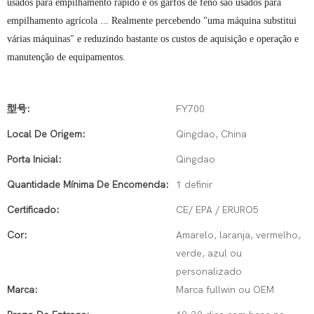
usados ​​para empilhamento rápido e os garfos de feno são usados ​​para
empilhamento agrícola ... Realmente percebendo "uma máquina substitui
várias máquinas" e reduzindo bastante os custos de aquisição e operação e
manutenção de equipamentos.
型号:
FY700
Local De Origem:
Qingdao, China
Porta Inicial:
Qingdao
Quantidade Mínima De Encomenda:
1 definir
Certificado:
CE/ EPA / ERURO5
Cor:
Amarelo, laranja, vermelho,
verde, azul ou
personalizado
Marca:
Marca fullwin ou OEM