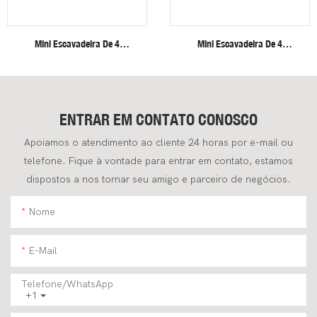
Mini Escavadeira De 4
Mini Escavadeira De 4
Toneladas Com Cabine
Toneladas Com Esteiras De
Fechada, Braço Articulado,
Aço, Motor Invisível De Alta
Sistema Hidráulico Potente E
Eficiência Para Altas E Baixas
Confiável.
Velocidades
ENTRAR EM CONTATO CONOSCO
Apoiamos o atendimento ao cliente 24 horas por e-mail ou
telefone. Fique à vontade para entrar em contato, estamos
dispostos a nos tornar seu amigo e parceiro de negócios.
Nome
E-Mail
Telefone/WhatsApp
+1