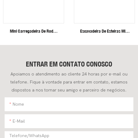
Mini Carregadeira De Rodas
Escavadeira De Esteiras Mini
Fullwin Com Frete Grátis, Em
Fullwin, Eficiente E Robusta,
Estado De Nova.
De 4 Toneladas, Para
Aplicações Na Construção
Civil.
ENTRAR EM CONTATO CONOSCO
Apoiamos o atendimento ao cliente 24 horas por e-mail ou
telefone. Fique à vontade para entrar em contato, estamos
dispostos a nos tornar seu amigo e parceiro de negócios.
Nome
E-Mail
Telefone/WhatsApp