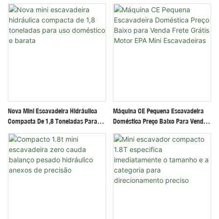
Telemática Pronta Para Engate
Caçamba Micro Escavadeira De
Rápido & Com Capacidade Para
Esteira Mini Escavadeira
Vários Acessórios
Nova Mini Escavadeira Hidráulica
Máquina CE Pequena Escavadeira
Compacta De 1,8 Toneladas Para
Doméstica Preço Baixo Para Venda
Uso Doméstico E Barata
Frete Grátis Motor EPA Mini
Escavadeiras