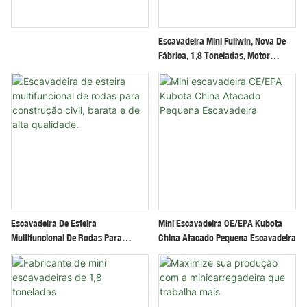
Escavadeira Mini Fullwin, Nova De
Fábrica, 1,8 Toneladas, Motor
Kubota, Certificação EPA.
Escavadeira De Esteira
Mini Escavadeira CE/EPA Kubota
Multifuncional De Rodas Para
China Atacado Pequena Escavadeira
Construção Civil, Barata E De Alta
Qualidade.