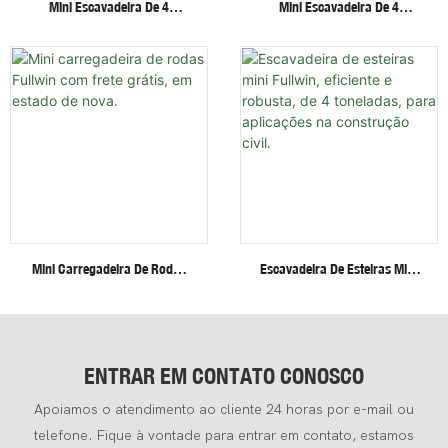
Mini Escavadeira De 4
Mini Escavadeira De 4
Toneladas Com Cabine
Toneladas Com Esteiras De
Fechada, Braço Articulado,
Aço, Motor Invisível De Alta
Sistema Hidráulico Potente E
Eficiência Para Altas E Baixas
Confiável.
Velocidades
Mini Carregadeira De Rodas
Escavadeira De Esteiras Mini
Fullwin Com Frete Grátis, Em
Fullwin, Eficiente E Robusta,
Estado De Nova.
De 4 Toneladas, Para
Aplicações Na Construção
Civil.
ENTRAR EM CONTATO CONOSCO
Apoiamos o atendimento ao cliente 24 horas por e-mail ou
telefone. Fique à vontade para entrar em contato, estamos