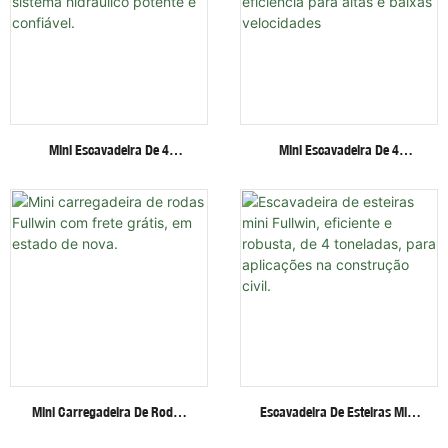
Mini Escavadeira De 4
Mini Escavadeira De 4
Toneladas Com Cabine
Toneladas Com Esteiras De
Fechada, Braço Articulado,
Aço, Motor Invisível De Alta
Sistema Hidráulico Potente E
Eficiência Para Altas E Baixas
Confiável.
Velocidades
Mini Carregadeira De Rodas
Escavadeira De Esteiras Mini
Fullwin Com Frete Grátis, Em
Fullwin, Eficiente E Robusta,