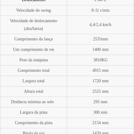
Velocidade do swing
0-11
r/min
Velocidade de deslocamento
4,4/2,4 km/h
(alta/baixa)
Comprimento
da lança
2535mm
Um
comprimento de rm
1400 mm
Peso da máquina
3810
KG
Comprimento
total
4915 mm
Largura total
1720 mm
Altura total
2525 mm
Distância
mínima ao solo
295 mm
Largura da pista
300 mm
Comprimento da pista
2154 mm
Bitola da via
1420 mm