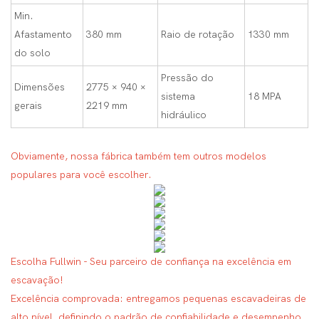
Min.
Afastamento
380 mm
Raio de rotação
1330 mm
do solo
Pressão do
Dimensões
2775 × 940 ×
sistema
18 MPA
gerais
2219 mm
hidráulico
Obviamente, nossa fábrica também tem outros modelos
populares para você escolher.
Escolha Fullwin - Seu parceiro de confiança na excelência em
escavação!
Excelência comprovada: entregamos pequenas escavadeiras de
alto nível, definindo o padrão de confiabilidade e desempenho.