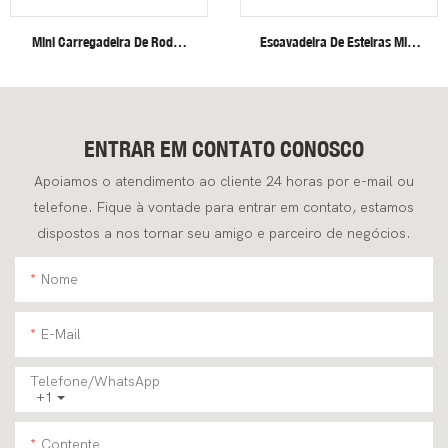
Mini Carregadeira De Rodas
Escavadeira De Esteiras Mini
Fullwin Com Frete Grátis, Em
Fullwin, Eficiente E Robusta,
Estado De Nova.
De 4 Toneladas, Para
Aplicações Na Construção
Civil.
ENTRAR EM CONTATO CONOSCO
Apoiamos o atendimento ao cliente 24 horas por e-mail ou
telefone. Fique à vontade para entrar em contato, estamos
dispostos a nos tornar seu amigo e parceiro de negócios.
Nome
E-Mail
Telefone/WhatsApp
+1
Contente