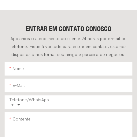
Fullwin Com Frete Grátis, Em
Fullwin, Eficiente E Robusta,
Estado De Nova.
De 4 Toneladas, Para
Aplicações Na Construção
Civil.
ENTRAR EM CONTATO CONOSCO
Apoiamos o atendimento ao cliente 24 horas por e-mail ou
telefone. Fique à vontade para entrar em contato, estamos
dispostos a nos tornar seu amigo e parceiro de negócios.
Nome
E-Mail
Telefone/WhatsApp
+1
Contente