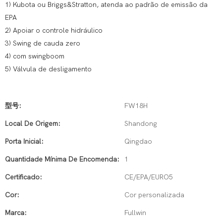
1) Kubota ou Briggs&Stratton, atenda ao padrão de emissão da
EPA
2) Apoiar o controle hidráulico
3) Swing de cauda zero
4) com swingboom
5) Válvula de desligamento
型号:
FW18H
Local De Origem:
Shandong
Porta Inicial:
Qingdao
Quantidade Mínima De Encomenda:
1
Certificado:
CE/EPA/EURO5
Cor:
Cor personalizada
Marca:
Fullwin