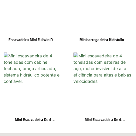
Escavadeira Mini Fullwin De 3
Minicarregadeira Hidráulica
Toneladas Com Acessórios
Fullwin Best Price Com
Multifuncionais - Escavadeira
Rodas/esteiras E Diversos
De Esteiras
Acessórios.
Mini Escavadeira De 4
Mini Escavadeira De 4
Toneladas Com Cabine
Toneladas Com Esteiras De
Fechada, Braço Articulado,
Aço, Motor Invisível De Alta