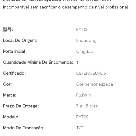
incomparável sem sacrificar o desempenho de nível profissional.
型号:
FY700
Local De Origem:
Shandong
Porta Inicial:
Qingdao
Quantidade Mínima De Encomenda:
1
Certificado:
CE/EPA/EURO5
Cor:
Cor personalizada
Marca:
FullWin
Prazo De Entrega:
7 a 15 dias
Modelo:
FY700
Modo De Transação:
T/T