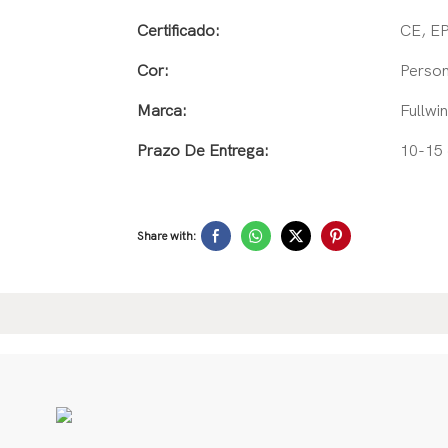
Certificado:
CE, E
Cor:
Person
Marca:
Fullwin
Prazo De Entrega:
10-15 
Share with: