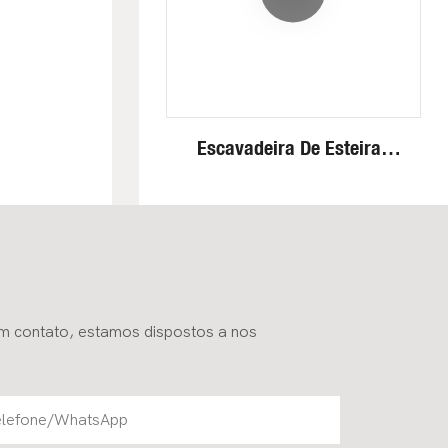
Escavadeira De Esteiras
Mini Fullwin, Eficiente E
Robusta, De 4 Toneladas,
Para Aplicações Na
Construção Civil.
em contato, estamos dispostos a nos
elefone/WhatsApp