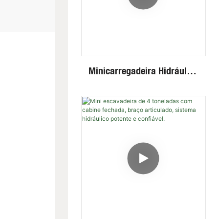
Minicarregadeira Hidráulica
Fullwin Best Price Com
Rodas/esteiras E Diversos
Acessórios.