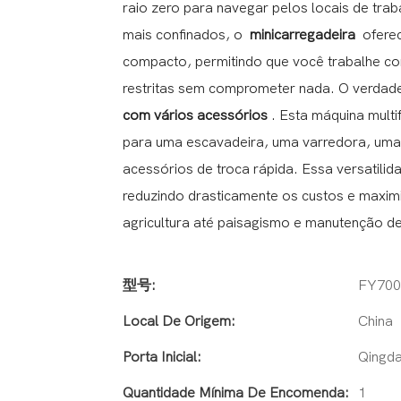
raio zero para navegar pelos locais de tra
mais confinados, o
minicarregadeira
oferec
compacto, permitindo que você trabalhe co
restritas sem comprometer nada. O verdadei
com vários acessórios
. Esta máquina mult
para uma escavadeira, uma varredora, uma
acessórios de troca rápida. Essa versatili
reduzindo drasticamente os custos e maxim
agricultura até paisagismo e manutenção de
型号:
FY700
Local De Origem:
China
Porta Inicial:
Qingd
Quantidade Mínima De Encomenda:
1