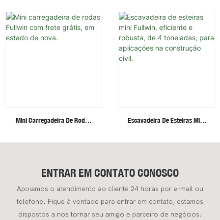
Toneladas Com Cabine
Toneladas Com Esteiras De
Fechada, Braço Articulado,
Aço, Motor Invisível De Alta
Sistema Hidráulico Potente E
Eficiência Para Altas E Baixas
Confiável.
Velocidades
Mini Carregadeira De Rodas
Escavadeira De Esteiras Mini
Fullwin Com Frete Grátis, Em
Fullwin, Eficiente E Robusta,
Estado De Nova.
De 4 Toneladas, Para
Aplicações Na Construção
Civil.
ENTRAR EM CONTATO CONOSCO
Apoiamos o atendimento ao cliente 24 horas por e-mail ou
telefone. Fique à vontade para entrar em contato, estamos
dispostos a nos tornar seu amigo e parceiro de negócios.