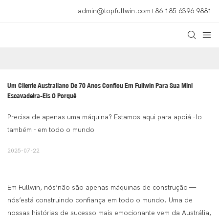
admin@topfullwin.com
+86 185 6396 9881
Um Cliente Australiano De 70 Anos Confiou Em Fullwin Para Sua Mini 
Escavadeira-Eis O Porquê
Precisa de apenas uma máquina? Estamos aqui para apoiá -lo
também - em todo o mundo
2025-07-22
Em Fullwin, nós’não são apenas máquinas de construção —
nós’está construindo confiança em todo o mundo. Uma de
nossas histórias de sucesso mais emocionante vem da Austrália,