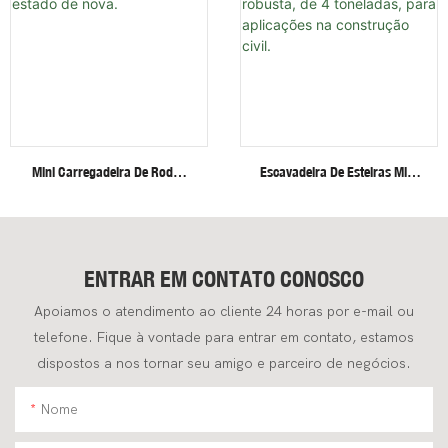
Mini Carregadeira De Rodas
Escavadeira De Esteiras Mini
Fullwin Com Frete Grátis, Em
Fullwin, Eficiente E Robusta,
Estado De Nova.
De 4 Toneladas, Para
Aplicações Na Construção
Civil.
ENTRAR EM CONTATO CONOSCO
Apoiamos o atendimento ao cliente 24 horas por e-mail ou
telefone. Fique à vontade para entrar em contato, estamos
dispostos a nos tornar seu amigo e parceiro de negócios.
Nome