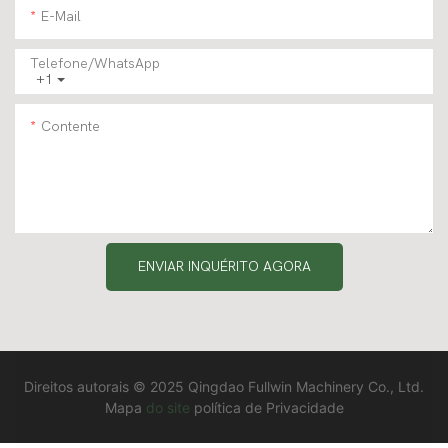
E-Mail
Telefone/WhatsApp
+1
Contente
ENVIAR INQUÉRITO AGORA
Direitos autorais © 2025 Qingdao Fullwin Machinery Co., Ltd.
Mapa
do site
política de Privacidade